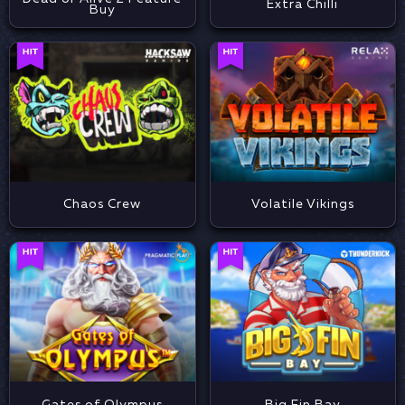
Extra Chilli
Buy
Chaos Crew
Volatile Vikings
Gates of Olympus
Big Fin Bay