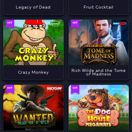
Legacy of Dead
Fruit Cocktail
Rich Wilde and the Tome
Crazy Monkey
of Madness