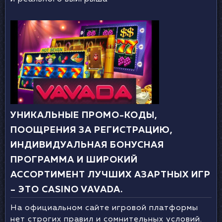
УНИКАЛЬНЫЕ ПРОМО-КОДЫ,
ПООЩРЕНИЯ ЗА РЕГИСТРАЦИЮ,
ИНДИВИДУАЛЬНАЯ БОНУСНАЯ
ПРОГРАММА И ШИРОКИЙ
АССОРТИМЕНТ ЛУЧШИХ АЗАРТНЫХ ИГР
– ЭТО CASINO VAVADA.
На официальном сайте игровой платформы
нет строгих правил и сомнительных условий.