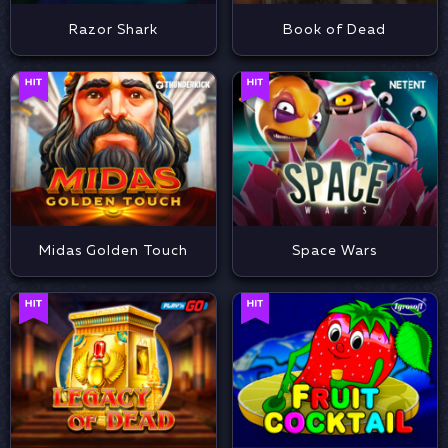
Razor Shark
Book of Dead
Midas Golden Touch
Space Wars