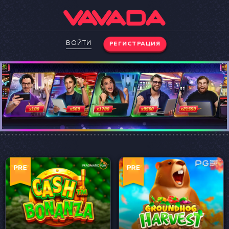
ВОЙТИ
РЕГИСТРАЦИЯ