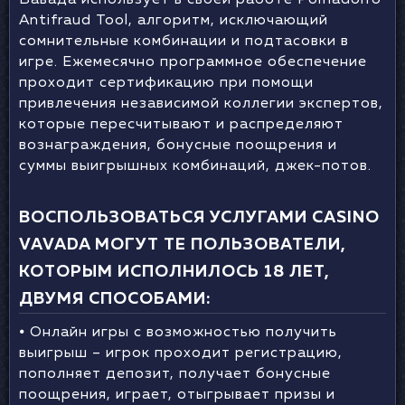
Вавада использует в своей работе Pomadorro
Antifraud Tool, алгоритм, исключающий
сомнительные комбинации и подтасовки в
игре. Ежемесячно программное обеспечение
проходит сертификацию при помощи
привлечения независимой коллегии экспертов,
которые пересчитывают и распределяют
вознаграждения, бонусные поощрения и
суммы выигрышных комбинаций, джек-потов.
ВОСПОЛЬЗОВАТЬСЯ УСЛУГАМИ CASINO
VAVADA МОГУТ ТЕ ПОЛЬЗОВАТЕЛИ,
КОТОРЫМ ИСПОЛНИЛОСЬ 18 ЛЕТ,
ДВУМЯ СПОСОБАМИ:
⦁ Онлайн игры с возможностью получить
выигрыш – игрок проходит регистрацию,
пополняет депозит, получает бонусные
поощрения, играет, отыгрывает призы и