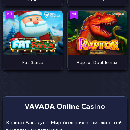
Gold
Fat Santa
Raptor Doublemax
VAVADA Online Casino
Казино Вавада — Мир больших возможностей
и реального выигрыша