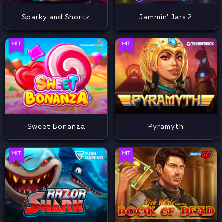
Sparky and Shortz
Jammin' Jars 2
Sweet Bonanza
Pyramyth